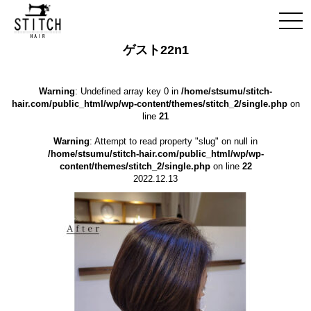
ゲスト22n1
Warning
: Undefined array key 0 in
/home/stsumu/stitch-
hair.com/public_html/wp/wp-content/themes/stitch_2/single.php
on
line
21
Warning
: Attempt to read property "slug" on null in
/home/stsumu/stitch-hair.com/public_html/wp/wp-
content/themes/stitch_2/single.php
on line
22
2022.12.13