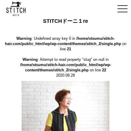
STITCHドーニ１re
Warning
: Undefined array key 0 in
/home/stsumu/stitch-
hair.com/public_html/wp/wp-content/themes/stitch_2/single.php
on
line
21
Warning
: Attempt to read property "slug" on null in
/home/stsumu/stitch-hair.com/public_html/wp/wp-
content/themes/stitch_2/single.php
on line
22
2020.08.28