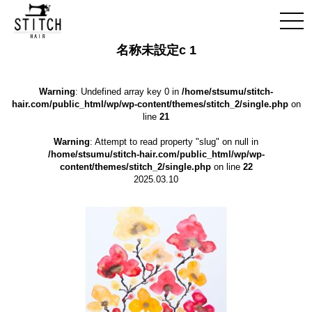
名称未設定c 1
Warning
: Undefined array key 0 in
/home/stsumu/stitch-
hair.com/public_html/wp/wp-content/themes/stitch_2/single.php
on
line
21
Warning
: Attempt to read property "slug" on null in
/home/stsumu/stitch-hair.com/public_html/wp/wp-
content/themes/stitch_2/single.php
on line
22
2025.03.10